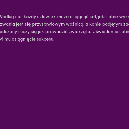
Według niej każdy człowiek może osiągnąć cel, jaki sobie wyz
yzwania jest się przysłowiowym woźnicą, a konie podjętym z
dczony i uczy się jak prowadzić zwierzęta. Uświadamia sobie 
wi mu osiągnięcie sukcesu.