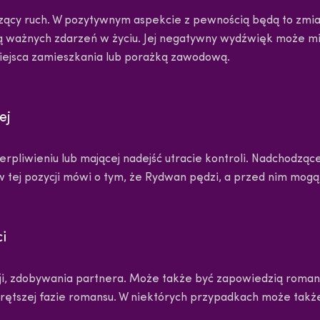
dzący ruch. W pozytywnym aspekcie z pewnością będą to zmia
zią ważnych zdarzeń w życiu. Jej negatywny wydźwięk może 
miejsca zamieszkania lub porażką zawodową.
ej
rpliwieniu lub mającej nadejść utracie kontroli. Nadchodząc
 w tej pozycji mówi o tym, że Rydwan pędzi, a przed nim mog
i
acji, zdobywania partnera. Może także być zapowiedzią roman
orętszej fazie romansu. W niektórych przypadkach może takż