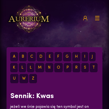
☰
A
B
C
D
E
F
G
H
I
J
K
L
Ł
M
N
O
P
R
S
T
U
W
Z
Sennik: Kwas
jeżeli we śnie pojawia się ten symbol jest on