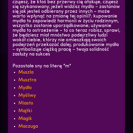
czujesz, że ktoś bez przerwy cię atakuje, czujesz
się szykanowany; jeżeli widzisz mydło – zastanów
się jak jesteś odbierany przez innych – może
warto wpłynąć na zmianę tej opinii?; kupowanie
mydła to zapowiedź harmonii w życiu rodzinnym,
wszystko zostanie uporządkowane; używanie
mydła to ostrzeżenie – to co teraz robisz, sprawi,
że będziesz miał mnóstwo podejrzliwy ludzi
wokół ciebie, którzy nie omieszkają swoich
podejrzeń przekazać dalej; produkowanie mydła
– symbolizuje ciężką pracę – twoja solidność
zasłuży na sukces
Pozostałe sny na literę "m"
Muszla
Musztra
Mydło
Myśliwy
Miasto
Majtki
Magik
Maczuga