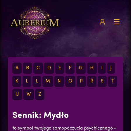
☰
A
B
C
D
E
F
G
H
I
J
K
L
Ł
M
N
O
P
R
S
T
U
W
Z
Sennik: Mydło
to symbol twojego samopoczucia psychicznego –