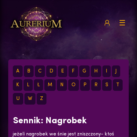
☰
A
B
C
D
E
F
G
H
I
J
K
L
Ł
M
N
O
P
R
S
T
U
W
Z
Sennik: Nagrobek
jeżeli nagrobek we śnie jest zniszczony- ktoś