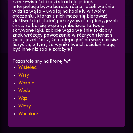
rzeczywistości budzi strach to jednak
interpelacja bywa bardzo różna; jeżeli we śnie
widzisz węża – uważaj na kobiety w twoim
otoczeniu , któraś z nich może się kierować
złośliwością i chcieć pokrzyżować ci plany; jeżeli
śnisz, że boi się węża symbolizuje to twoje
skrywane lęki, zabicie węża we śnie to dobry
znak wróżący powodzenie w różnych sferach
życia; jeżeli śnisz, że nadepnąłeś na węża musisz
liczyć się z tym , że wyniki twoich działań mogą
być inne niż sobie założyłeś
Pozostałe sny na literę "w"
Wisielec
Wszy
Wesele
Woda
Wąż
Włosy
Wachlarz