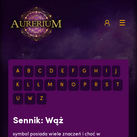
☰
A
B
C
D
E
F
G
H
I
J
K
L
Ł
M
N
O
P
R
S
T
U
W
Z
Sennik: Wąż
symbol posiada wiele znaczeń i choć w