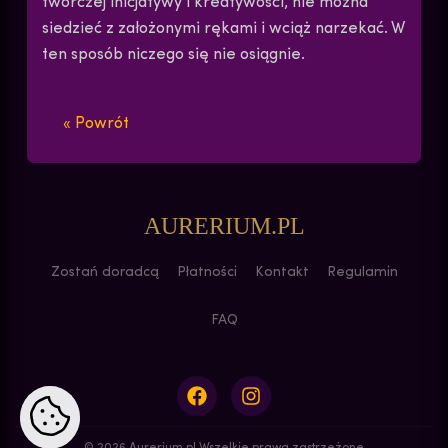
twórczej inicjatywy i kreatywości, nie można
siedzieć z założonymi rękami i wciąż narzekać. W
ten sposób niczego się nie osiągnie.
« Powrót
AURERIUM.PL
Zostań doradcą
Płatności
Kontakt
Regulamin
FAQ
© 2026 Aurerium.pl Wszelkie prawa zastrzeżone