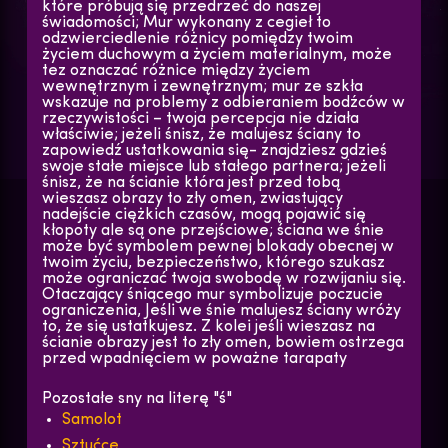
które próbują się przedrzeć do naszej
świadomości; Mur wykonany z cegieł to
odzwierciedlenie różnicy pomiędzy twoim
życiem duchowym a życiem materialnym, może
tez oznaczać różnice między życiem
wewnętrznym i zewnętrznym; mur ze szkła
wskazuje na problemy z odbieraniem bodźców w
rzeczywistości – twoja percepcja nie działa
właściwie; jeżeli śnisz, że malujesz ściany to
zapowiedź ustatkowania się- znajdziesz gdzieś
swoje stałe miejsce lub stałego partnera; jeżeli
śnisz, że na ścianie która jest przed tobą
wieszasz obrazy to zły omen, zwiastujący
nadejście ciężkich czasów, mogą pojawić się
kłopoty ale są one przejściowe; ściana we śnie
może być symbolem pewnej blokady obecnej w
twoim życiu, bezpieczeństwo, którego szukasz
może ograniczać twoja swobodę w rozwijaniu się.
Otaczający śniącego mur symbolizuje poczucie
ograniczenia, Jeśli we śnie malujesz ściany wróży
to, że się ustatkujesz. Z kolei jeśli wieszasz na
ścianie obrazy jest to zły omen, bowiem ostrzega
przed wpadnięciem w poważne tarapaty
Pozostałe sny na literę "ś"
Samolot
Sztućce