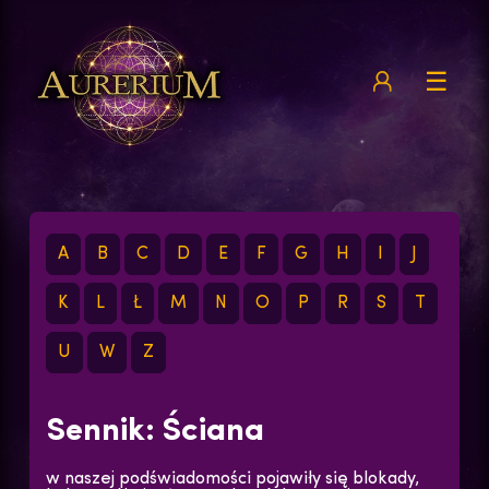
☰
A
B
C
D
E
F
G
H
I
J
K
L
Ł
M
N
O
P
R
S
T
U
W
Z
Sennik: Ściana
w naszej podświadomości pojawiły się blokady,