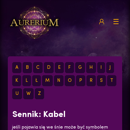
☰
A
B
C
D
E
F
G
H
I
J
K
L
Ł
M
N
O
P
R
S
T
U
W
Z
Sennik: Kabel
jeśli pojawia się we śnie może być symbolem